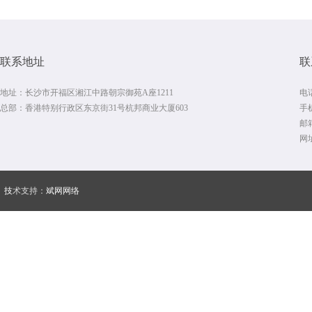
联系地址
联
地址：长沙市开福区湘江中路朝宗御苑A座1211
电话
总部：香港特别行政区东京街31号杭邦商业大厦603
手机
邮箱
网址
技
术支持：
斌网网络