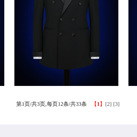
第1页/共3页,每页12条/共33条
【
1
】
[2]
[3]