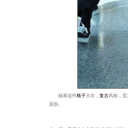
杨幂这件
格子
大衣，
复古
风格，宽
装扮。