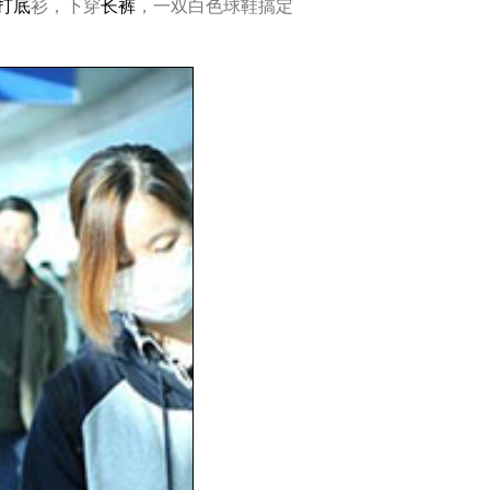
打底
衫，下穿
长裤
，一双白色球鞋搞定