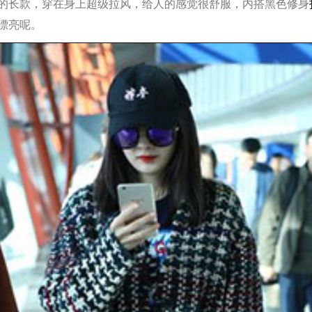
长款，穿在身上超级拉风，给人的感觉很舒服，内搭黑色修身
漂亮呢。